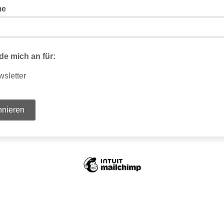
me
de mich an für:
sletter